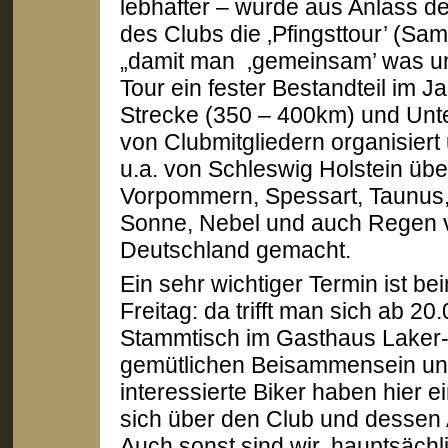
lebhafter – wurde aus Anlass d
des Clubs die ‚Pfingsttour’ (Sam
„damit man ‚gemeinsam’ was unt
Tour ein fester Bestandteil im J
Strecke (350 – 400km) und Unte
von Clubmitgliedern organisiert
u.a. von Schleswig Holstein üb
Vorpommern, Spessart, Taunus,
Sonne, Nebel und auch Regen v
Deutschland gemacht.
Ein sehr wichtiger Termin ist 
Freitag: da trifft man sich ab 2
Stammtisch im Gasthaus Laker-
gemütlichen Beisammensein un
interessierte Biker haben hier e
sich über den Club und dessen A
Auch sonst sind wir, hauptsäc